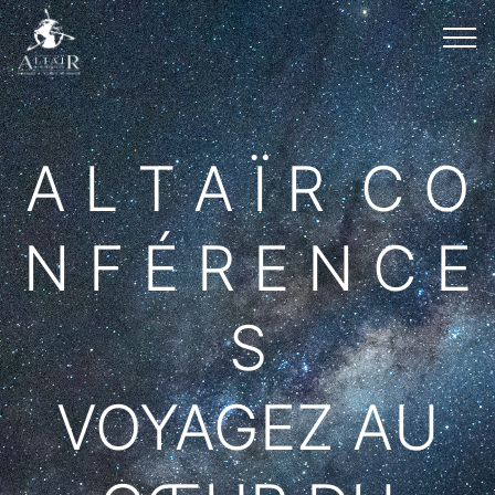
A L T A Ï R C O
N F É R E N C E
S
VOYAGEZ AU