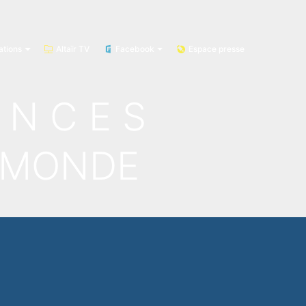
ations
Altaïr TV
Facebook
Espace presse
E N C E S
 MONDE