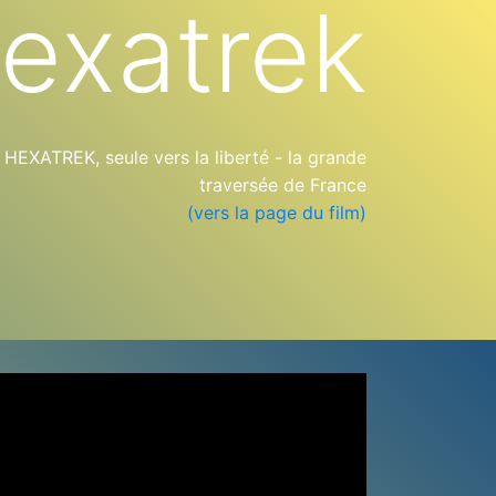
exatrek
XATREK, seule vers la liberté - la grande
traversée de France
(vers la page du film)