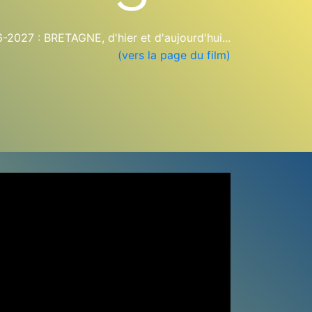
27 : BRETAGNE, d'hier et d'aujourd'hui...
(vers la page du film)