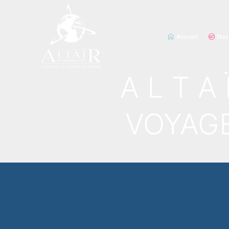
Accueil
Nos
A L T A 
VOYAG