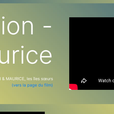
ion -
urice
 MAURICE, les îles sœurs
(vers la page du film)