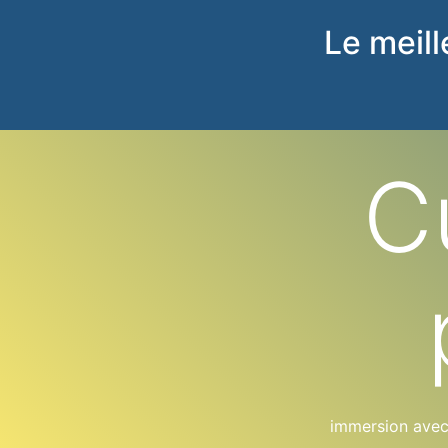
Le meil
C
immersion avec