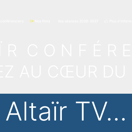
 conférenciers
Nos films
Vos séances 2026-2027
Plus d'inform
Ï R C O N F É R 
EZ AU CŒUR DU
Altaïr TV...