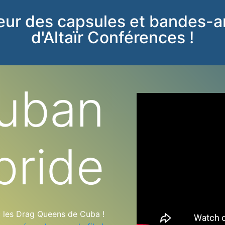
leur des capsules et bandes-
d'Altaïr Conférences !
uban
pride
 les Drag Queens de Cuba !