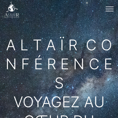
A L T A Ï R C O
N F É R E N C E
S
VOYAGEZ AU