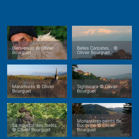
Bienvenue! © Olivier
Belles Carpates... ©
Bourguet
Olivier Bourguet
Maramurès © Olivier
Sighisoara © Olivier
Bourguet
Bourguet
Monastères peints de
Sa majesté des forêts...
Bucovine © Olivier
© Olivier Bourguet
Bourguet