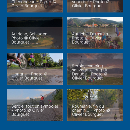
Chenonceau - Photo ©
superbe! - Photo ©
Olivier Bourguet
Olivier Bourguet
Autriche, Schlogen -
Autriche, Durnstein -
Photo © Olivier
Photo © Olivier
Bourguet
Bourguet
Serbie, camping
sauvage le long du
Hongrie - Photo ©
Danube - Photo ©
Olivier Bourguet
Olivier Bourguet
Serbie, tout un symbole!
Roumanie, fin du
- Photo © Olivier
chemin... - Photo ©
Bourguet
Olivier Bourguet