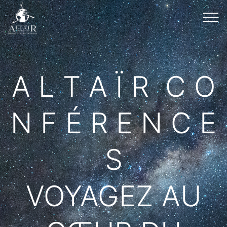
A L T A Ï R C O
N F É R E N C E
S
VOYAGEZ AU