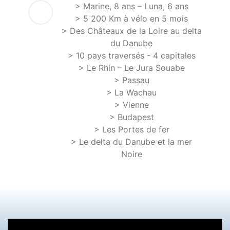
> Marine, 8 ans – Luna, 6 ans
> 5 200 Km à vélo en 5 mois
> Des Châteaux de la Loire au delta
du Danube
> 10 pays traversés - 4 capitales
> Le Rhin – Le Jura Souabe
> Passau
> La Wachau
> Vienne
> Budapest
> Les Portes de fer
> Le delta du Danube et la mer
Noire