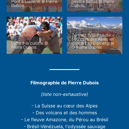
Pont à Lucerne © Pierre
peintre Baltus © Pierre
Dubois
Dubois
Zermatt (VS) Plus de
500 cors des Alpes en
Lutte à la culotte ©
concert au Gornergrat
Pierre Dubois
© Pierre Dubois
Filmographie de Pierre Dubois
(liste non-exhaustive)
- La Suisse au cœur des Alpes
- Des volcans et des hommes
- Le fleuve Amazone, du Pérou au Brésil
- Brésil-Vénézuela, l'odyssée sauvage