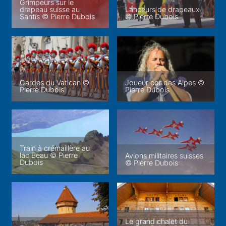
Grimpeurs sur le
drapeau suisse au
Lanceurs de drapeaux
Santïs © Pierre Dubois
© Pierre Dubois
Gardes du Vatican ©
Joueur cor des Alpes ©
Pierre Dubois
Pierre Dubois
Train à crémaillère au
lac Beau © Pierre
Avions militaires suisses
Dubois
© Pierre Dubois
Le grand chalet du