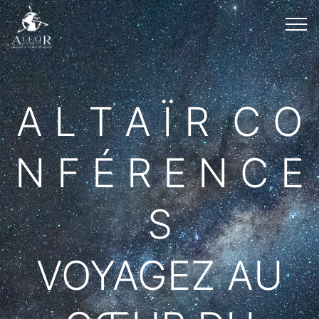
A L T A Ï R C O
N F É R E N C E
S
VOYAGEZ AU