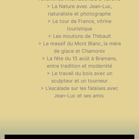
> La Nature avec Jean-Luc,
naturaliste et photographe
> Le tour de France, vitrine
touristique
> Les moutons de Thibault
> Le massif du Mont Blanc, la mère
de glace et Chamonix
> La fête du 15 août à Bramans,
entre tradition et modernité
> Le travail du bois avec un
sculpteur et un tourneur
> L’escalade sur les falaises avec
Jean-Luc et ses amis