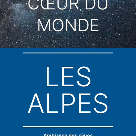
CŒUR DU
MONDE
LES
ALPES
Ambiance des cîmes