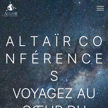
A L T A Ï R C O
N F É R E N C E
S
VOYAGEZ AU