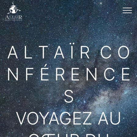
A L T A Ï R C O
N F É R E N C E
S
VOYAGEZ AU