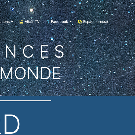
ations
Altaïr TV
Facebook
Espace presse
E N C E S
 MONDE
RD