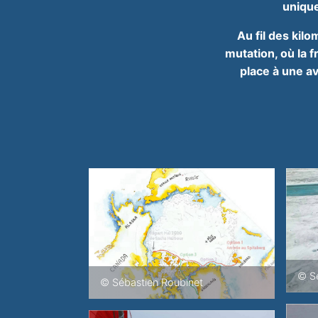
unique
Au fil des kil
mutation, où la f
place à une a
© Sé
© Sébastien Roubinet