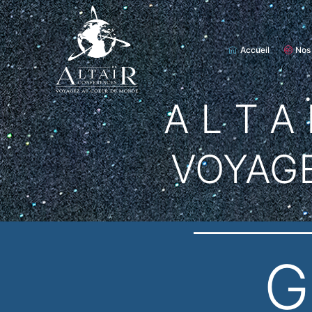
Accueil
Nos
A L T A 
VOYAG
G