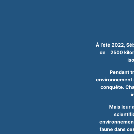
À l’été 2022, Sé
de 2500 kilomè
is
Pendant tr
environnement ex
conquête. Chaq
i
Mais leur 
scientif
environnement
faune dans ces