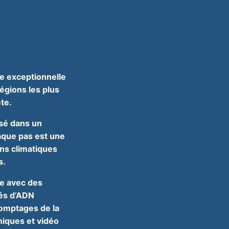
ée exceptionnelle
égions les plus
te.
ssé dans un
haque pas est une
ns climatiques
s.
te avec des
vés d’ADN
omptages de la
hiques et vidéo