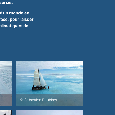
sursis.
i d’un monde en
face, pour laisser
climatiques de
© Sébastien Roubinet