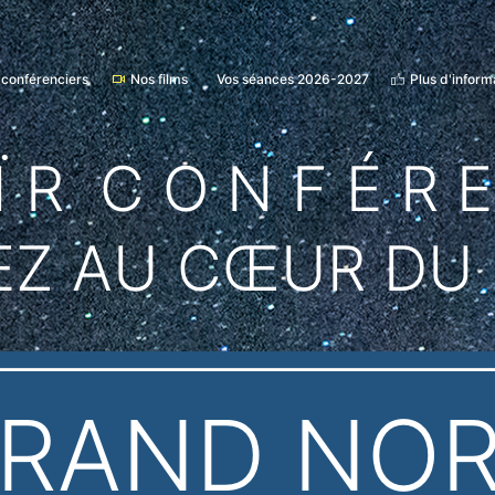
 conférenciers
Nos films
Vos séances 2026-2027
Plus d'inform
Ï R C O N F É R 
EZ AU CŒUR DU
RAND NO