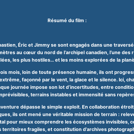
Résumé du film :
bastien, Éric et Jimmy se sont engagés dans une travers
tres au cœur du nord de l’archipel canadien, l’une des r
olées, les plus hostiles… et les moins explorées de la planè
ois mois, loin de toute présence humaine, ils ont progre
trême, façonné par le vent, la glace et le silence. Ici, c
ue journée impose son lot d’incertitudes, entre conditio
mprévisibles, terrains instables et immensité sans repère
aventure dépasse le simple exploit. En collaboration étroi
iques, ils ont mené une véritable mission de terrain : rele
al pour mieux comprendre les écosystèmes invisibles, c
 territoires fragiles, et constitution d’archives photograp