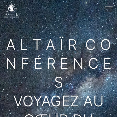
A L T A Ï R C O
N F É R E N C E
S
VOYAGEZ AU