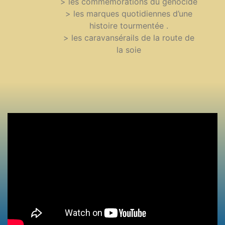
> les commémorations du génocide
> les marques quotidiennes d’une
histoire tourmentée .
> les caravansérails de la route de
la soie